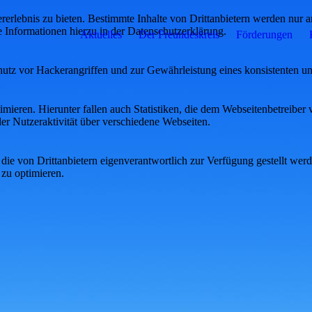
lebnis zu bieten. Bestimmte Inhalte von Drittanbietern werden nur ang
e Informationen hierzu in der Datenschutzerklärung.
Aktuelles
Der Freundeskreis
Förderungen
utz vor Hackerangriffen und zur Gewährleistung eines konsistenten un
ieren. Hierunter fallen auch Statistiken, die dem Webseitenbetreiber v
r Nutzeraktivität über verschiedene Webseiten.
 die von Drittanbietern eigenverantwortlich zur Verfügung gestellt wer
 zu optimieren.